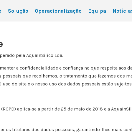
o
Solução
Operacionalização
Equipa
Notícia
e
operado pela AquaInSilico Lda.
anter a confidencialidade e confiança no que respeita aos
da
os pessoais que
recolhemos, o tratamento que fazemos dos me
uso do site e o nosso uso dos dados pessoais estão sujeitos
(RGPD) aplica-se a partir de 25 de maio de 2018 e a
AquaInSil
er os titulares dos dados pessoais, garantindo-lhes mais
con