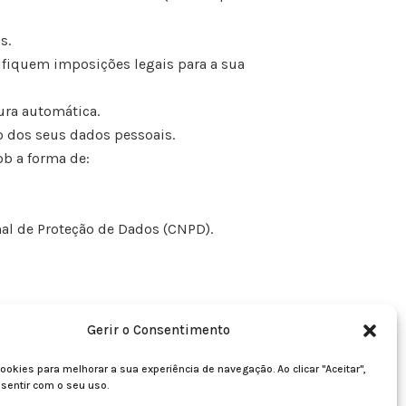
s.
rifiquem imposições legais para a sua
tura automática.
o dos seus dados pessoais.
ob a forma de:
al de Proteção de Dados (CNPD).
Gerir o Consentimento
sso site
w
ww.aquainsilico.com
.
ookies para melhorar a sua experiência de navegação. Ao clicar "Aceitar",
nsentir com o seu uso.