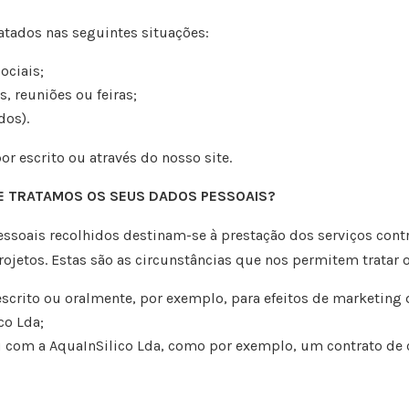
atados nas seguintes situações:
ociais;
, reuniões ou feiras;
dos).
or escrito ou através do nosso site.
SE TRATAMOS OS SEUS DADOS PESSOAIS?
ssoais recolhidos destinam-se à prestação dos serviços
cont
rojetos.
Estas são as circunstâncias que nos permitem tratar 
scrito ou oralmente, por exemplo, para efeitos de
marketing d
co Lda
;
u com a
AquaInSilico Lda
, como por exemplo, um
contrato de