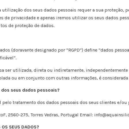
utilização dos seus dados pessoais requer a sua proteção,
p
es de privacidade
e apenas iremos utilizar os seus dados pess
itos de proteção de dados.
Dados (doravante designado por “RGPD”) define “dados
pessoa
icável”.
a ser utilizada, direta ou indiretamente, independentemente
solada ou em conjunto
com outras informações, é considerad
o dos seus dados pessoais?
l pelo tratamento dos dados pessoais dos seus clientes e/ou
2ºF, 2560-275, Torres Vedras, Portugal Email:
info@aquainsili
 OS SEUS DADOS?