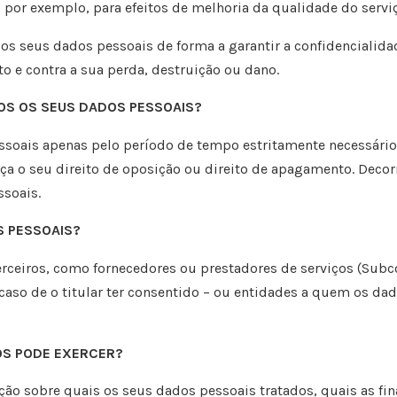
: por exemplo, para efeitos de melhoria da qualidade do
servi
os seus dados pessoais de forma a garantir a
confidencialida
to e
contra a sua perda, destruição ou dano.
S OS SEUS DADOS PESSOAIS?
ssoais apenas pelo período de tempo estritamente
necessário
rça o
seu direito de oposição ou direito de apagamento. Decor
ssoais.
S PESSOAIS?
rceiros, como fornecedores ou prestadores de serviços
(Subc
 caso de o
titular ter consentido – ou entidades a quem os d
 OS PODE EXERCER?
ção sobre quais os seus dados pessoais tratados, quais
as fi